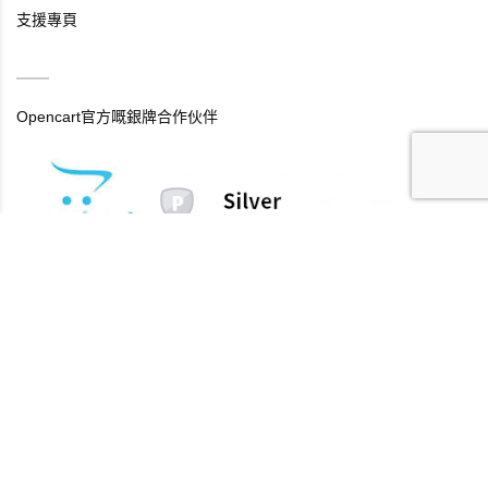
支援專頁
Opencart官方嘅銀牌合作伙伴
技術支援時間：
上午 9:00 至夜晚 8:00（星期一至五）
MOC 成為 (Opencart官方嘅銀牌合作伙伴) 提供地道嘅香港廣東話
翻譯及本地化服務，
並支援您想點叫點改的Opencart貼身外判服務。