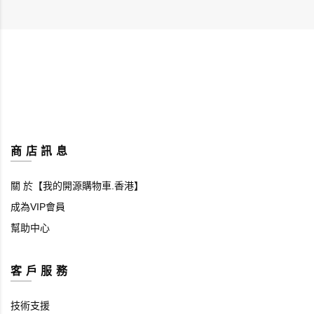
商 店 訊 息
關 於【我的開源購物車.香港】
成為VIP會員
幫助中心
客 戶 服 務
技術支援