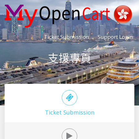
Ticket Submission
Support Login
支援專頁
Ticket Submission